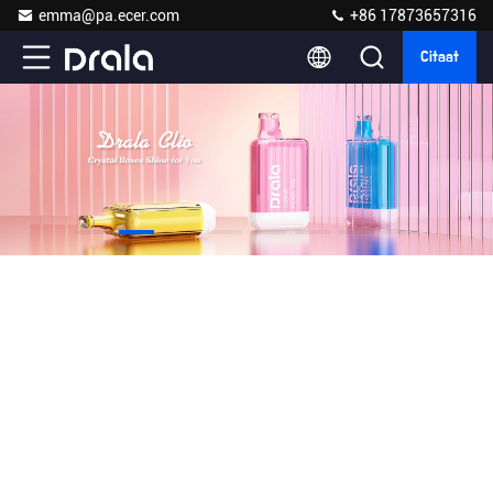
emma@pa.ecer.com
+86 17873657316
Citaat