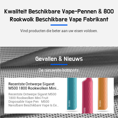
Kwaliteit Beschikbare Vape-Pennen & 800
Rookwolk Beschikbare Vape Fabrikant
Vind producten die beter aan uw eisen voldoen.
Gevallen & Nieuws
De nieuwste hotspots.
Recentste Ontwerpe Sigaret
M500 1800 Rookwolken Mini
Fruit Disposable Vape Pen
Recentste Ontwerpe Sigaret M500
1800 Rookwolken Mini Fruit
Disposable Vape Pen M500
Navulbare Beschikbare Vape Is Een
Onlangs Geïntroduceerd Premie
Beschikbaar Vaping Apparaat Dat
Super Glad Is, Draagbaar, En Ultra-